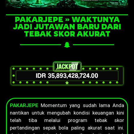
PAKARJEPE » WAKTUNYA
JADI JUTAWAN BARU DARI
TEBAK SKOR AKURAT
PAKARJEPE
Momentum yang sudah lama Anda
nantikan untuk mengubah kondisi keuangan kini
telah tiba melalui program tebak skor
pertandingan sepak bola paling akurat saat ini.