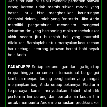
Jenis taruhan ini selalu menarik perhatian banyak
orang karena tidak membutuhkan modal yang
besar untuk bisa menghasilkan keuntungan
finansial dalam jumlah yang fantastis. Jika Anda
memiliki pengetahuan mendalam mengenai
kekuatan tim yang bertanding maka menebak skor
akhir secara jitu bukanlah hal yang mustahil
dilakukan. Bersiaplah untuk merayakan kesuksesan
baru sebagai seorang jutawan berkat hobi sepak
bola Anda.
PAKARJEPE
Setiap pertandingan dari liga liga top
eropa hingga turnamen internasional bergengsi
kini bisa menjadi ladang penghasilan yang sangat
menjanjikan bagi Anda setiap pekannya. Platform
terpercaya kami menyediakan tabel statistik
performa lini serang dan pertahanan kedua tim
untuk membantu Anda merumuskan prediksi skor