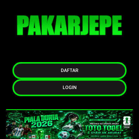
DAFTAR
LOGIN