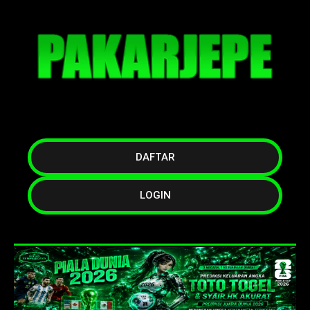
DAFTAR
LOGIN